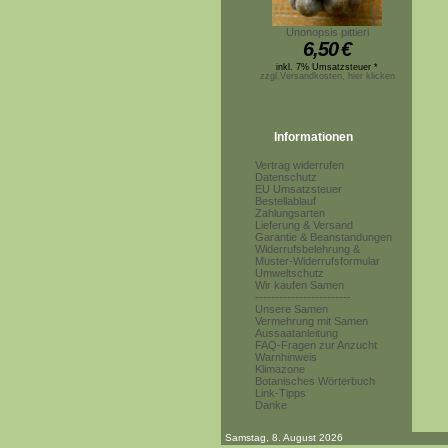
Unonopsis pittieri
6,50
€
inkl. 7% Umsatzsteuer *
zzgl.Versandkosten, hier klicken
Informationen
Vertrag widerrufen
Datenschutz
EU Umsatzsteuer
Bestellablauf
Zahlungsarten
Lieferung & Versand
Garantie & Beanstandungen
Widerrufsbelehrung &
Muster-Widerrufsformular
Umweltschutz
Wir kaufen Samen
------------------------
Unsere Samen
Vermehrung mit Samen
Aussaatanleitung
FAQ-Fragen zur Anzucht
Warnhinweis
Klimazone
Botanisches Wörterbuch
Link-Tipps
Danke
Samstag, 8. August 2026