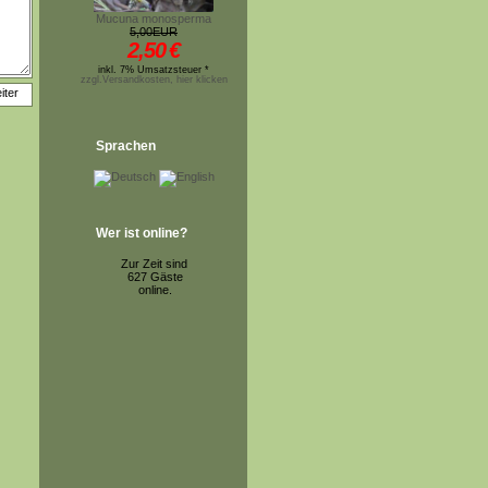
Mucuna monosperma
5,00EUR
2,50
€
inkl. 7% Umsatzsteuer *
zzgl.Versandkosten, hier klicken
Sprachen
Wer ist online?
Zur Zeit sind
627 Gäste
online.