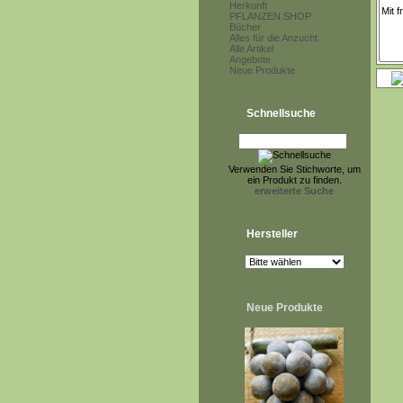
Herkunft
PFLANZEN SHOP
Bücher
Alles für die Anzucht
Alle Artikel
Angebote
Neue Produkte
Schnellsuche
Verwenden Sie Stichworte, um
ein Produkt zu finden.
erweiterte Suche
Hersteller
Neue Produkte