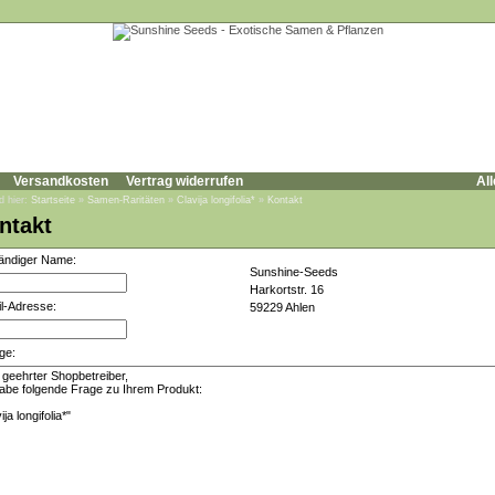
Versandkosten
Vertrag widerrufen
All
d hier:
Startseite
»
Samen-Raritäten
»
Clavija longifolia*
»
Kontakt
ntakt
tändiger Name:
Sunshine-Seeds
Harkortstr. 16
l-Adresse:
59229 Ahlen
ge: