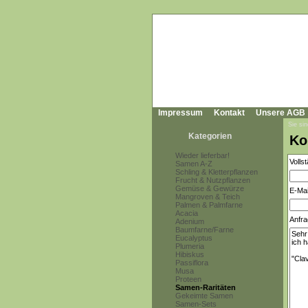
Impressum
Kontakt
Unsere AGB
Sie sin
Kategorien
Ko
Wieder lieferbar!
Volls
Samen A-Z
Schling & Kletterpflanzen
Frucht & Nutzpflanzen
Gemüse & Gewürze
E-Mai
Mangroven & Teich
Palmen & Palmfarne
Acacia
Anfra
Adenium
Baumfarne/Farne
Eucalyptus
Plumeria
Hibiskus
Passiflora
Musa
Proteen
Samen-Raritäten
Gekeimte Samen
Samen-Sets