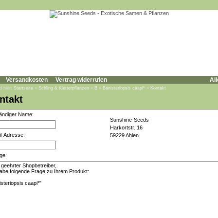
Versandkosten
Vertrag widerrufen
All
d hier:
Startseite
»
Schling & Kletterpflanzen
»
B
»
Banisteriopsis caapi*
»
Kontakt
ntakt
tändiger Name:
Sunshine-Seeds
Harkortstr. 16
l-Adresse:
59229 Ahlen
ge: