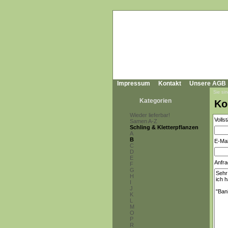
Impressum
Kontakt
Unsere AGB
Sie sin
Kategorien
Ko
Wieder lieferbar!
Volls
Samen A-Z
Schling & Kletterpflanzen
A
B
E-Mai
C
D
E
Anfra
F
G
H
I
J
K
L
M
O
P
R