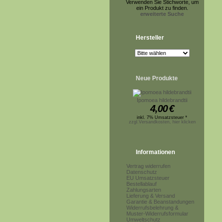
Verwenden Sie Stichworte, um
ein Produkt zu finden.
erweiterte Suche
Hersteller
Neue Produkte
Ipomoea hildebrandtii
4,00
€
inkl. 7% Umsatzsteuer *
zzgl.Versandkosten, hier klicken
Informationen
Vertrag widerrufen
Datenschutz
EU Umsatzsteuer
Bestellablauf
Zahlungsarten
Lieferung & Versand
Garantie & Beanstandungen
Widerrufsbelehrung &
Muster-Widerrufsformular
Umweltschutz