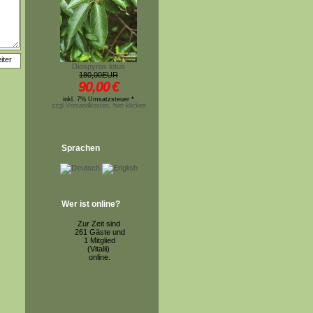
Diospyros lotus
180,00EUR
90,00
€
inkl. 7% Umsatzsteuer *
zzgl.Versandkosten, hier klicken
Sprachen
Wer ist online?
Zur Zeit sind
261 Gäste und
1 Mitglied
(Vitalii)
online.