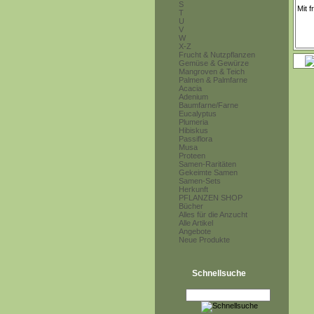
S
T
U
V
W
X-Z
Frucht & Nutzpflanzen
Gemüse & Gewürze
Mangroven & Teich
Palmen & Palmfarne
Acacia
Adenium
Baumfarne/Farne
Eucalyptus
Plumeria
Hibiskus
Passiflora
Musa
Proteen
Samen-Raritäten
Gekeimte Samen
Samen-Sets
Herkunft
PFLANZEN SHOP
Bücher
Alles für die Anzucht
Alle Artikel
Angebote
Neue Produkte
Schnellsuche