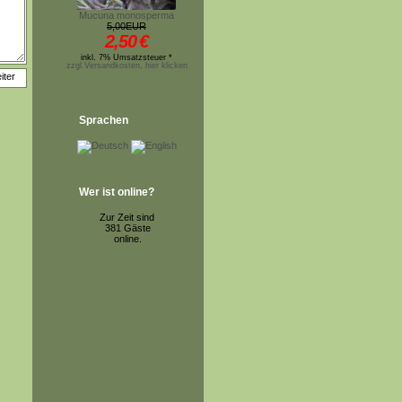
Mucuna monosperma
5,00EUR
2,50
€
inkl. 7% Umsatzsteuer *
zzgl.Versandkosten, hier klicken
Sprachen
Wer ist online?
Zur Zeit sind
381 Gäste
online.