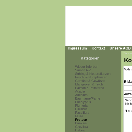
Impressum
Kontakt
Unsere AGB
Sie sin
Kategorien
Ko
Wieder lieferbar!
Volls
Samen A-Z
Schling & Kletterpflanzen
Frucht & Nutzpflanzen
Gemüse & Gewürze
E-Mai
Mangroven & Teich
Palmen & Palmfarne
Acacia
Anfra
Adenium
Baumfarne/Farne
Eucalyptus
Plumeria
Hibiskus
Passiflora
Musa
Proteen
Banksia
Grevillea
Hakea