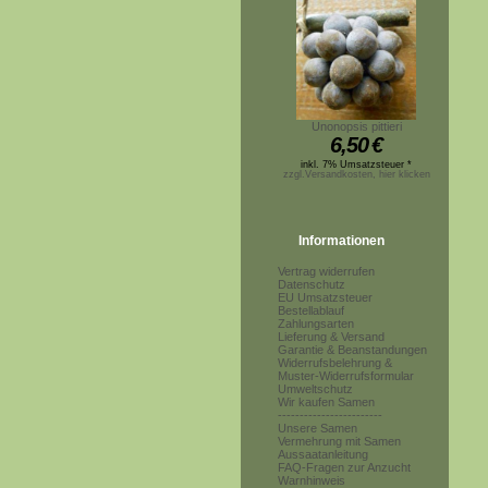
Unonopsis pittieri
6,50
€
inkl. 7% Umsatzsteuer *
zzgl.Versandkosten, hier klicken
Informationen
Vertrag widerrufen
Datenschutz
EU Umsatzsteuer
Bestellablauf
Zahlungsarten
Lieferung & Versand
Garantie & Beanstandungen
Widerrufsbelehrung &
Muster-Widerrufsformular
Umweltschutz
Wir kaufen Samen
------------------------
Unsere Samen
Vermehrung mit Samen
Aussaatanleitung
FAQ-Fragen zur Anzucht
Warnhinweis