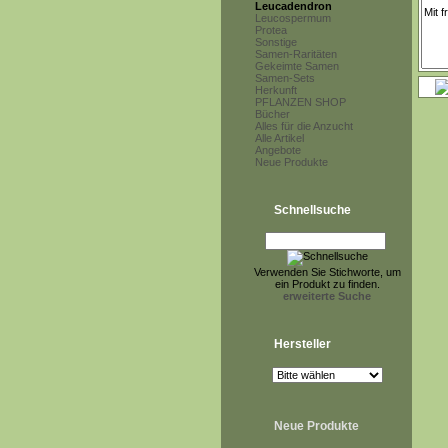
Leucadendron
Leucospermum
Protea
Sonstige
Samen-Raritäten
Gekeimte Samen
Samen-Sets
Herkunft
PFLANZEN SHOP
Bücher
Alles für die Anzucht
Alle Artikel
Angebote
Neue Produkte
Schnellsuche
Verwenden Sie Stichworte, um
ein Produkt zu finden.
erweiterte Suche
Hersteller
Neue Produkte