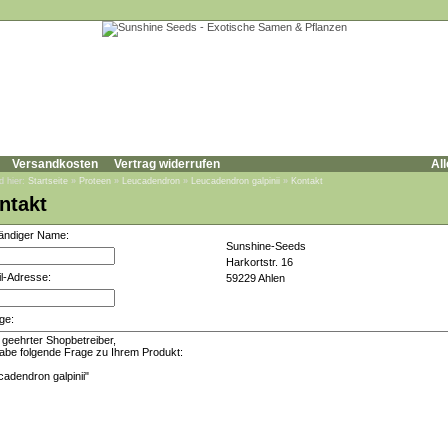
Versandkosten
Vertrag widerrufen
All
d hier:
Startseite
»
Proteen
»
Leucadendron
»
Leucadendron galpinii
»
Kontakt
ntakt
tändiger Name:
Sunshine-Seeds
Harkortstr. 16
l-Adresse:
59229 Ahlen
ge: