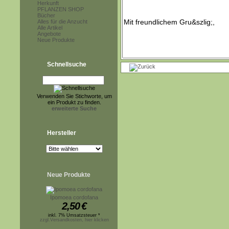
Herkunft
PFLANZEN SHOP
Bücher
Alles für die Anzucht
Alle Artikel
Angebote
Neue Produkte
Schnellsuche
Verwenden Sie Stichworte, um
ein Produkt zu finden.
erweiterte Suche
Hersteller
Neue Produkte
Ipomoea cordofana
2,50
€
inkl. 7% Umsatzsteuer *
zzgl.Versandkosten, hier klicken