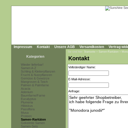
Impressum
Kontakt
Unsere AGB
Versandkosten
Vertrag wid
Sie sind hier:
Startseite
»
Samen-Raritäten
»
Monod
Kategorien
Kontakt
Wieder lieferbar!
Vollständiger Name:
Samen A-Z
Schling & Kletterpflanzen
Frucht & Nutzpflanzen
Gemüse & Gewürze
E-Mail-Adresse:
Mangroven & Teich
Palmen & Palmfarne
Acacia
Anfrage:
Adenium
Baumfarne/Farne
Eucalyptus
Plumeria
Hibiskus
Passiflora
Musa
Proteen
Samen-Raritäten
Gekeimte Samen
Samen-Sets