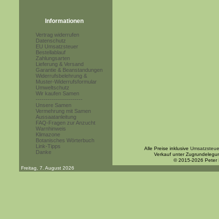
Informationen
Vertrag widerrufen
Datenschutz
EU Umsatzsteuer
Bestellablauf
Zahlungsarten
Lieferung & Versand
Garantie & Beanstandungen
Widerrufsbelehrung &
Muster-Widerrufsformular
Umweltschutz
Wir kaufen Samen
------------------------
Unsere Samen
Vermehrung mit Samen
Aussaatanleitung
FAQ-Fragen zur Anzucht
Warnhinweis
Klimazone
Botanisches Wörterbuch
Link-Tipps
Alle Preise inklusive
Umsatzsteue
Danke
Verkauf unter Zugrundelegu
© 2015-2026 Peter
Freitag, 7. August 2026