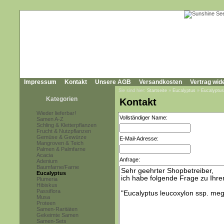
Impressum
Kontakt
Unsere AGB
Versandkosten
Vertrag wid
Sie sind hier:
Startseite
»
Eucalyptus
»
Eucalyptus
Kategorien
Kontakt
Wieder lieferbar!
Vollständiger Name:
Samen A-Z
Schling & Kletterpflanzen
Frucht & Nutzpflanzen
Gemüse & Gewürze
E-Mail-Adresse:
Mangroven & Teich
Palmen & Palmfarne
Acacia
Anfrage:
Adenium
Baumfarne/Farne
Eucalyptus
Plumeria
Hibiskus
Passiflora
Musa
Proteen
Samen-Raritäten
Gekeimte Samen
Samen-Sets