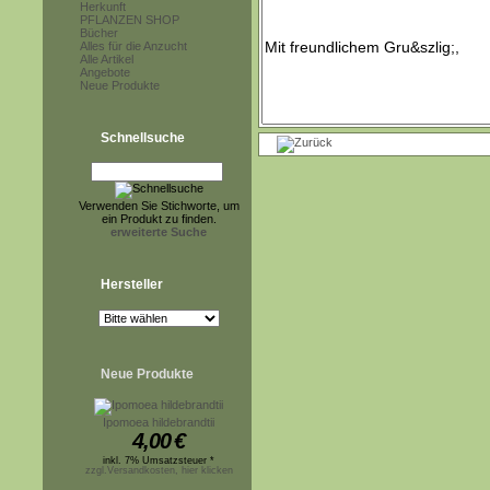
Herkunft
PFLANZEN SHOP
Bücher
Alles für die Anzucht
Alle Artikel
Angebote
Neue Produkte
Schnellsuche
Verwenden Sie Stichworte, um
ein Produkt zu finden.
erweiterte Suche
Hersteller
Neue Produkte
Ipomoea hildebrandtii
4,00
€
inkl. 7% Umsatzsteuer *
zzgl.Versandkosten, hier klicken