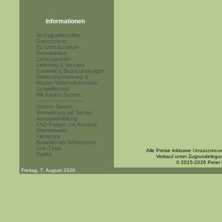
Informationen
Vertrag widerrufen
Datenschutz
EU Umsatzsteuer
Bestellablauf
Zahlungsarten
Lieferung & Versand
Garantie & Beanstandungen
Widerrufsbelehrung &
Muster-Widerrufsformular
Umweltschutz
Wir kaufen Samen
------------------------
Unsere Samen
Vermehrung mit Samen
Aussaatanleitung
FAQ-Fragen zur Anzucht
Warnhinweis
Klimazone
Botanisches Wörterbuch
Link-Tipps
Alle Preise inklusive
Umsatzsteue
Danke
Verkauf unter Zugrundelegu
© 2015-2026 Peter
Freitag, 7. August 2026