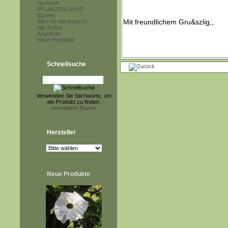
Herkunft
PFLANZEN SHOP
Bücher
Alles für die Anzucht
Alle Artikel
Angebote
Neue Produkte
Schnellsuche
Verwenden Sie Stichworte, um
ein Produkt zu finden.
erweiterte Suche
Hersteller
Neue Produkte