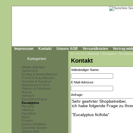
Impressum
Kontakt
Unsere AGB
Versandkosten
Vertrag wid
Sie sind hier:
Startseite
»
Eucalyptus
»
Eucalyptus 
Kategorien
Kontakt
Wieder lieferbar!
Vollständiger Name:
Samen A-Z
Schling & Kletterpflanzen
Frucht & Nutzpflanzen
Gemüse & Gewürze
E-Mail-Adresse:
Mangroven & Teich
Palmen & Palmfarne
Acacia
Anfrage:
Adenium
Baumfarne/Farne
Eucalyptus
Plumeria
Hibiskus
Passiflora
Musa
Proteen
Samen-Raritäten
Gekeimte Samen
Samen-Sets