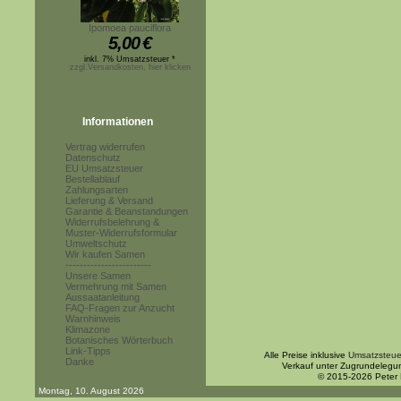
Ipomoea pauciflora
5,00
€
inkl. 7% Umsatzsteuer *
zzgl.Versandkosten, hier klicken
Informationen
Vertrag widerrufen
Datenschutz
EU Umsatzsteuer
Bestellablauf
Zahlungsarten
Lieferung & Versand
Garantie & Beanstandungen
Widerrufsbelehrung &
Muster-Widerrufsformular
Umweltschutz
Wir kaufen Samen
------------------------
Unsere Samen
Vermehrung mit Samen
Aussaatanleitung
FAQ-Fragen zur Anzucht
Warnhinweis
Klimazone
Botanisches Wörterbuch
Link-Tipps
Alle Preise inklusive
Umsatzsteue
Danke
Verkauf unter Zugrundelegu
© 2015-2026 Peter
Montag, 10. August 2026