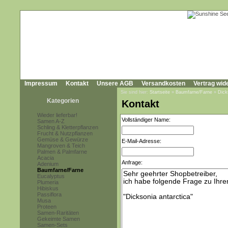
Impressum
Kontakt
Unsere AGB
Versandkosten
Vertrag wid
Sie sind hier:
Startseite
»
Baumfarne/Farne
»
Dick
Kategorien
Kontakt
Wieder lieferbar!
Vollständiger Name:
Samen A-Z
Schling & Kletterpflanzen
Frucht & Nutzpflanzen
Gemüse & Gewürze
E-Mail-Adresse:
Mangroven & Teich
Palmen & Palmfarne
Acacia
Anfrage:
Adenium
Baumfarne/Farne
Eucalyptus
Plumeria
Hibiskus
Passiflora
Musa
Proteen
Samen-Raritäten
Gekeimte Samen
Samen-Sets