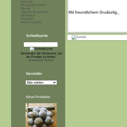
Herkunft
PFLANZEN SHOP
Bücher
Alles für die Anzucht
Alle Artikel
Angebote
Neue Produkte
Schnellsuche
Verwenden Sie Stichworte, um
ein Produkt zu finden.
erweiterte Suche
Hersteller
Neue Produkte