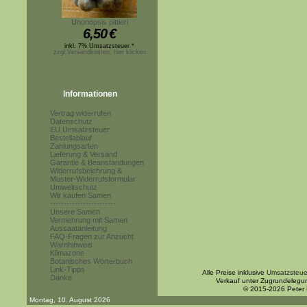
Unonopsis pittieri
6,50
€
inkl. 7% Umsatzsteuer *
zzgl.Versandkosten, hier klicken
Informationen
Vertrag widerrufen
Datenschutz
EU Umsatzsteuer
Bestellablauf
Zahlungsarten
Lieferung & Versand
Garantie & Beanstandungen
Widerrufsbelehrung &
Muster-Widerrufsformular
Umweltschutz
Wir kaufen Samen
------------------------
Unsere Samen
Vermehrung mit Samen
Aussaatanleitung
FAQ-Fragen zur Anzucht
Warnhinweis
Klimazone
Botanisches Wörterbuch
Link-Tipps
Alle Preise inklusive
Umsatzsteue
Danke
Verkauf unter Zugrundelegu
© 2015-2026 Peter
Montag, 10. August 2026