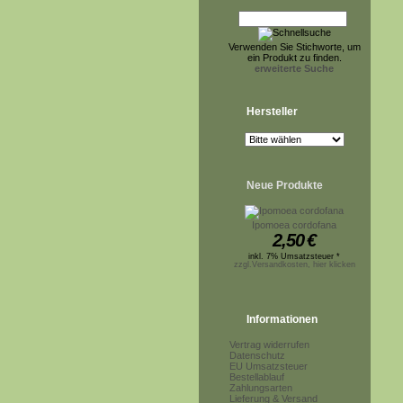
Verwenden Sie Stichworte, um
ein Produkt zu finden.
erweiterte Suche
Hersteller
Neue Produkte
Ipomoea cordofana
2,50
€
inkl. 7% Umsatzsteuer *
zzgl.Versandkosten, hier klicken
Informationen
Vertrag widerrufen
Datenschutz
EU Umsatzsteuer
Bestellablauf
Zahlungsarten
Lieferung & Versand