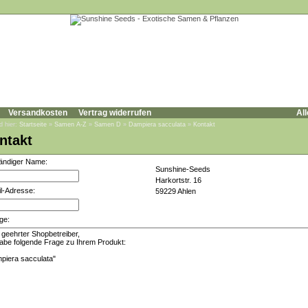
Versandkosten
Vertrag widerrufen
All
d hier:
Startseite
»
Samen A-Z
»
Samen D
»
Dampiera sacculata
»
Kontakt
ntakt
tändiger Name:
Sunshine-Seeds
Harkortstr. 16
l-Adresse:
59229 Ahlen
ge: