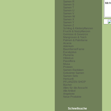
Samen R
Samen S
Samen T
Samen U
Samen V
Samen W
Samen X
Samen Y
Samen Z
Schling & Kletterpflanzen
Frucht & Nutzpflanzen
Gemüse & Gewürze
Mangroven & Teich
Palmen & Palmfarne
Acacia
Adenium
Baumfarne/Farne
Eucalyptus
Plumeria
Hibiskus
Passiflora
Musa
Proteen
Samen-Raritäten
Gekeimte Samen
Samen-Sets
Herkunft
PFLANZEN SHOP
Bücher
Alles für die Anzucht
Alle Artikel
Angebote
Neue Produkte
Schnellsuche