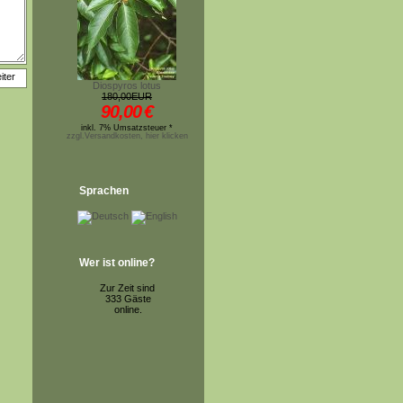
Diospyros lotus
180,00EUR
90,00
€
inkl. 7% Umsatzsteuer *
zzgl.Versandkosten, hier klicken
Sprachen
Wer ist online?
Zur Zeit sind
333 Gäste
online.