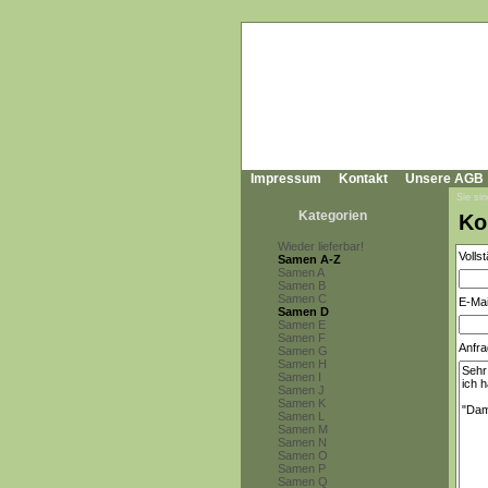
Impressum
Kontakt
Unsere AGB
Sie sin
Kategorien
Ko
Wieder lieferbar!
Volls
Samen A-Z
Samen A
Samen B
Samen C
E-Mai
Samen D
Samen E
Samen F
Anfra
Samen G
Samen H
Samen I
Samen J
Samen K
Samen L
Samen M
Samen N
Samen O
Samen P
Samen Q