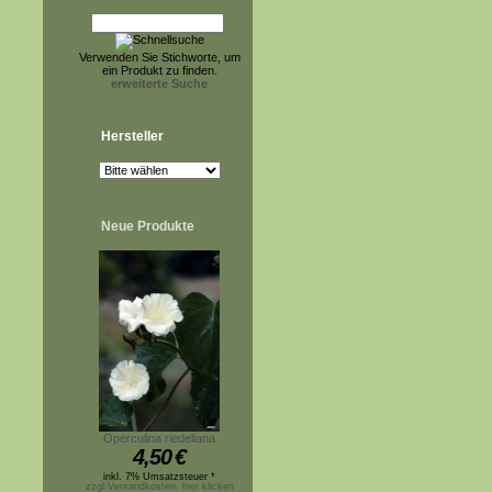
Verwenden Sie Stichworte, um
ein Produkt zu finden.
erweiterte Suche
Hersteller
Neue Produkte
Operculina riedeliana
4,50
€
inkl. 7% Umsatzsteuer *
zzgl.Versandkosten, hier klicken