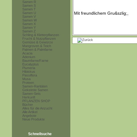
Samen R
Samen S
Samen T
Samen U
Samen V
Samen W
Samen X
Samen Y
Samen Z
Schling & Kletterpflanzen
Frucht & Nutzpflanzen
Gemüse & Gewürze
Mangroven & Teich
Palmen & Palmfarne
Acacia
Adenium
Baumfarne/Farne
Eucalyptus
Plumeria
Hibiskus
Passiflora
Musa
Proteen
Samen-Raritäten
Gekeimte Samen
Samen-Sets
Herkunft
PFLANZEN SHOP
Bücher
Alles für die Anzucht
Alle Artikel
Angebote
Neue Produkte
Schnellsuche