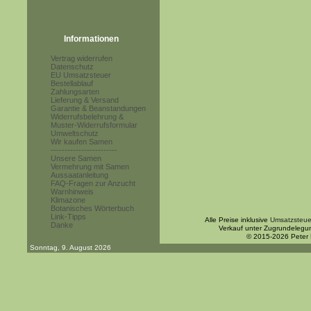
Informationen
Vertrag widerrufen
Datenschutz
EU Umsatzsteuer
Bestellablauf
Zahlungsarten
Lieferung & Versand
Garantie & Beanstandungen
Widerrufsbelehrung &
Muster-Widerrufsformular
Umweltschutz
Wir kaufen Samen
------------------------
Unsere Samen
Vermehrung mit Samen
Aussaatanleitung
FAQ-Fragen zur Anzucht
Warnhinweis
Klimazone
Botanisches Wörterbuch
Link-Tipps
Alle Preise inklusive
Umsatzsteue
Danke
Verkauf unter Zugrundelegu
© 2015-2026 Peter
Sonntag, 9. August 2026