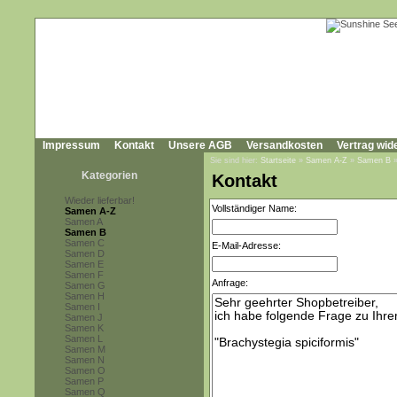
Impressum
Kontakt
Unsere AGB
Versandkosten
Vertrag wid
Sie sind hier:
Startseite
»
Samen A-Z
»
Samen B
Kategorien
Kontakt
Wieder lieferbar!
Vollständiger Name:
Samen A-Z
Samen A
Samen B
Samen C
E-Mail-Adresse:
Samen D
Samen E
Samen F
Anfrage:
Samen G
Samen H
Samen I
Samen J
Samen K
Samen L
Samen M
Samen N
Samen O
Samen P
Samen Q