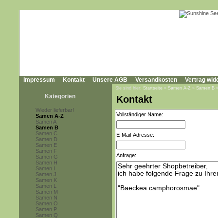
Impressum
Kontakt
Unsere AGB
Versandkosten
Vertrag wid
Sie sind hier:
Startseite
»
Samen A-Z
»
Samen B
Kategorien
Kontakt
Wieder lieferbar!
Vollständiger Name:
Samen A-Z
Samen A
Samen B
Samen C
E-Mail-Adresse:
Samen D
Samen E
Samen F
Anfrage:
Samen G
Samen H
Samen I
Samen J
Samen K
Samen L
Samen M
Samen N
Samen O
Samen P
Samen Q