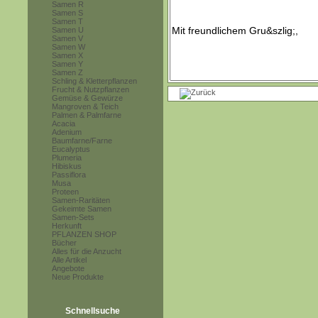
Samen R
Samen S
Samen T
Samen U
Samen V
Samen W
Samen X
Samen Y
Samen Z
Schling & Kletterpflanzen
Frucht & Nutzpflanzen
Gemüse & Gewürze
Mangroven & Teich
Palmen & Palmfarne
Acacia
Adenium
Baumfarne/Farne
Eucalyptus
Plumeria
Hibiskus
Passiflora
Musa
Proteen
Samen-Raritäten
Gekeimte Samen
Samen-Sets
Herkunft
PFLANZEN SHOP
Bücher
Alles für die Anzucht
Alle Artikel
Angebote
Neue Produkte
Schnellsuche