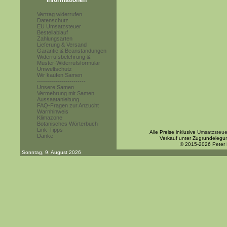
Informationen
Vertrag widerrufen
Datenschutz
EU Umsatzsteuer
Bestellablauf
Zahlungsarten
Lieferung & Versand
Garantie & Beanstandungen
Widerrufsbelehrung &
Muster-Widerrufsformular
Umweltschutz
Wir kaufen Samen
------------------------
Unsere Samen
Vermehrung mit Samen
Aussaatanleitung
FAQ-Fragen zur Anzucht
Warnhinweis
Klimazone
Botanisches Wörterbuch
Link-Tipps
Alle Preise inklusive
Umsatzsteue
Danke
Verkauf unter Zugrundelegu
© 2015-2026 Peter
Sonntag, 9. August 2026