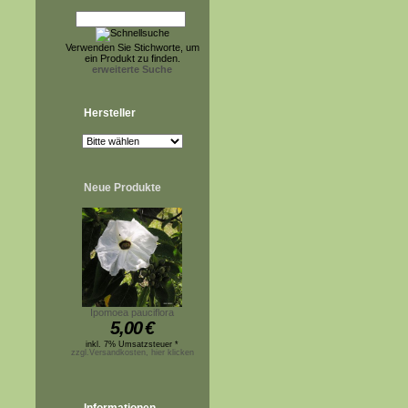
Verwenden Sie Stichworte, um
ein Produkt zu finden.
erweiterte Suche
Hersteller
Neue Produkte
Ipomoea pauciflora
5,00
€
inkl. 7% Umsatzsteuer *
zzgl.Versandkosten, hier klicken